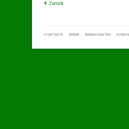
Zurück
NAVIGATION
STARTSEITE
VEREIN
MANNSCHAFTEN
SCHIESS
ÜBERSPRINGEN