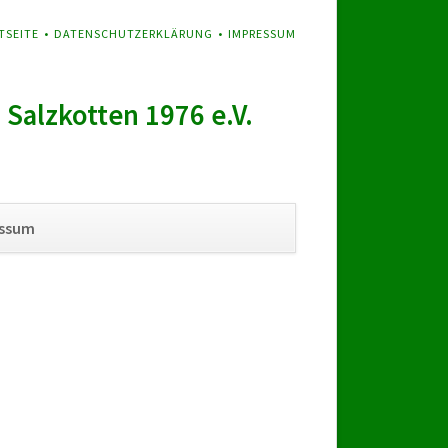
GATION
TSEITE
DATENSCHUTZERKLÄRUNG
IMPRESSUM
SPRINGEN
Salzkotten 1976 e.V.
Navigation
essum
überspringen