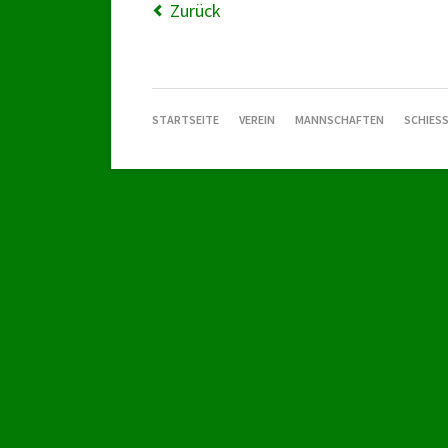
Zurück
NAVIGATION
STARTSEITE
VEREIN
MANNSCHAFTEN
SCHIESS
ÜBERSPRINGEN