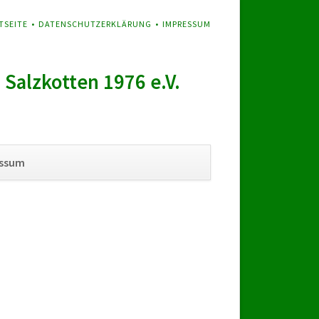
GATION
TSEITE
DATENSCHUTZERKLÄRUNG
IMPRESSUM
SPRINGEN
Salzkotten 1976 e.V.
Navigation
essum
überspringen