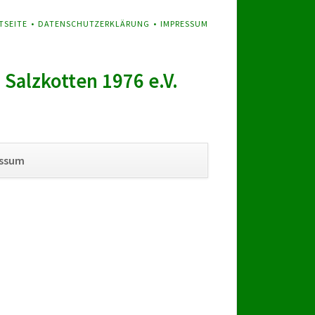
GATION
TSEITE
DATENSCHUTZERKLÄRUNG
IMPRESSUM
SPRINGEN
Salzkotten 1976 e.V.
Navigation
essum
überspringen