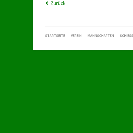
Zurück
NAVIGATION
STARTSEITE
VEREIN
MANNSCHAFTEN
SCHIESS
ÜBERSPRINGEN