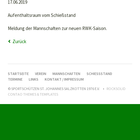
17.06.2019
Aufenthaltsraum vom Schießstand
Meldung der Mannschaften zur neuen RWK-Saison.
Zurück
NAVIGATION
STARTSEITE
VEREIN
MANNSCHAFTEN
SCHIESSSTAND
ÜBERSPRINGEN
TERMINE
LINKS
KONTAKT / IMPRESSUM
© SPORTSCHÜTZEN ST. JOHANNES SALZKOTTEN 1976 E.V.
ROCKSOLID
CONTAO THEMES & TEMPLATES