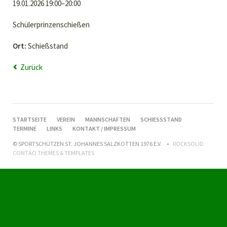
19.01.2026 19:00–20:00
Schülerprinzenschießen
Ort:
Schießstand
Zurück
NAVIGATION
STARTSEITE
VEREIN
MANNSCHAFTEN
SCHIESSSTAND
ÜBERSPRINGEN
TERMINE
LINKS
KONTAKT / IMPRESSUM
© SPORTSCHÜTZEN ST. JOHANNES SALZKOTTEN 1976 E.V.
ROCKSOLID
CONTAO THEMES & TEMPLATES