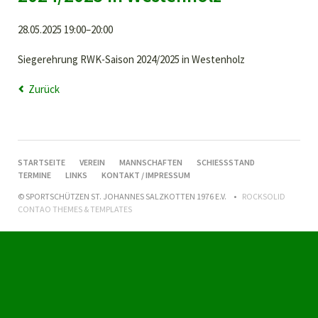
28.05.2025 19:00–20:00
Siegerehrung RWK-Saison 2024/2025 in Westenholz
Zurück
NAVIGATION
STARTSEITE
VEREIN
MANNSCHAFTEN
SCHIESSSTAND
ÜBERSPRINGEN
TERMINE
LINKS
KONTAKT / IMPRESSUM
© SPORTSCHÜTZEN ST. JOHANNES SALZKOTTEN 1976 E.V.
ROCKSOLID
CONTAO THEMES & TEMPLATES