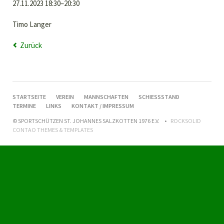
27.11.2023 18:30–20:30
Timo Langer
Zurück
NAVIGATION
STARTSEITE
VEREIN
MANNSCHAFTEN
SCHIESSSTAND
ÜBERSPRINGEN
TERMINE
LINKS
KONTAKT / IMPRESSUM
© SPORTSCHÜTZEN ST. JOHANNES SALZKOTTEN 1976 E.V.
ROCKSOLID
CONTAO THEMES & TEMPLATES