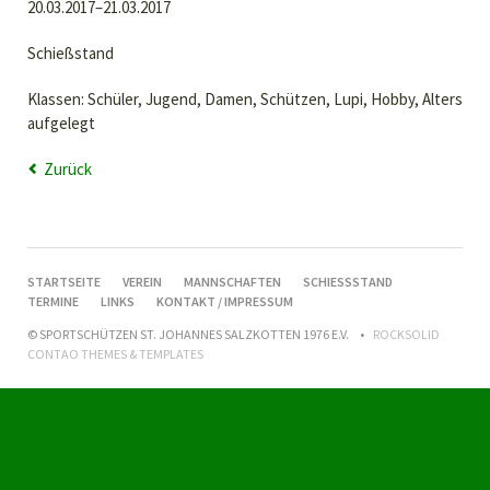
20.03.2017–21.03.2017
Schießstand
Klassen: Schüler, Jugend, Damen, Schützen, Lupi, Hobby, Alters
aufgelegt
Zurück
NAVIGATION
STARTSEITE
VEREIN
MANNSCHAFTEN
SCHIESSSTAND
ÜBERSPRINGEN
TERMINE
LINKS
KONTAKT / IMPRESSUM
© SPORTSCHÜTZEN ST. JOHANNES SALZKOTTEN 1976 E.V.
ROCKSOLID
CONTAO THEMES & TEMPLATES