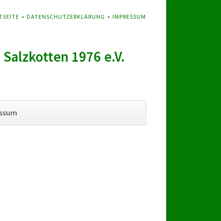
GATION
TSEITE
DATENSCHUTZERKLÄRUNG
IMPRESSUM
SPRINGEN
Salzkotten 1976 e.V.
Navigation
essum
überspringen