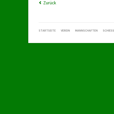
Zurück
NAVIGATION
STARTSEITE
VEREIN
MANNSCHAFTEN
SCHIESS
ÜBERSPRINGEN