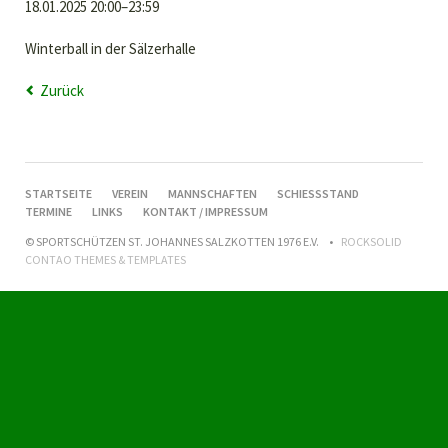
18.01.2025 20:00–23:59
Winterball in der Sälzerhalle
Zurück
NAVIGATION
STARTSEITE
VEREIN
MANNSCHAFTEN
SCHIESSSTAND
ÜBERSPRINGEN
TERMINE
LINKS
KONTAKT / IMPRESSUM
© SPORTSCHÜTZEN ST. JOHANNES SALZKOTTEN 1976 E.V.
ROCKSOLID
CONTAO THEMES & TEMPLATES